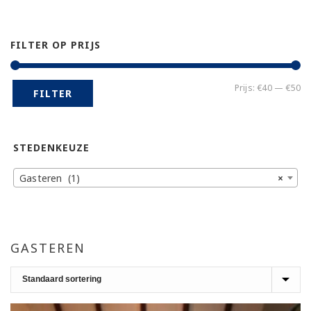
FILTER OP PRIJS
Mi
Ma
Prijs:
€40
—
€50
FILTER
pr
pr
STEDENKEUZE
Gasteren (1)
×
GASTEREN