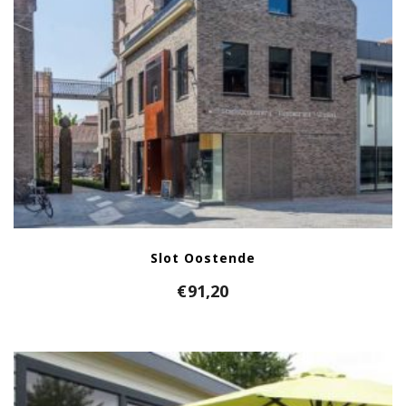
Slot Oostende
€
91,20