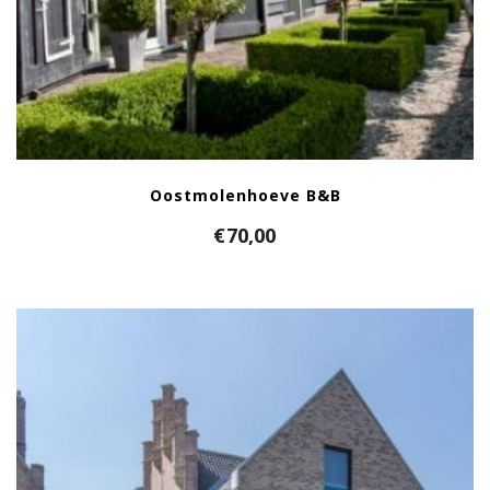
Oostmolenhoeve B&B
€
70,00