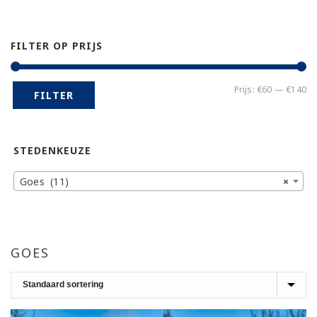
FILTER OP PRIJS
Mi
Ma
Prijs:
€60
—
€140
FILTER
pr
pr
STEDENKEUZE
Goes (11)
×
GOES