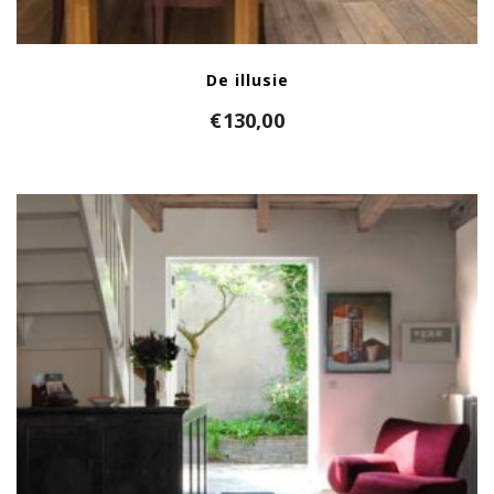
De illusie
€
130,00