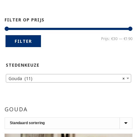
FILTER OP PRIJS
Mi
Ma
Prijs:
€30
—
€190
FILTER
pr
pr
STEDENKEUZE
Gouda (11)
×
GOUDA