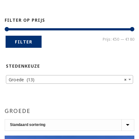
FILTER OP PRIJS
Mi
Ma
Prijs:
€50
—
€180
FILTER
pr
pr
STEDENKEUZE
Groede (13)
×
GROEDE