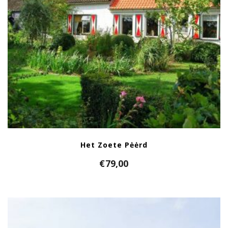
Het Zoete Pėėrd
€
79,00