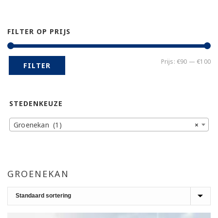
FILTER OP PRIJS
Mi
Ma
Prijs:
€90
—
€100
FILTER
pr
pr
STEDENKEUZE
Groenekan (1)
×
GROENEKAN