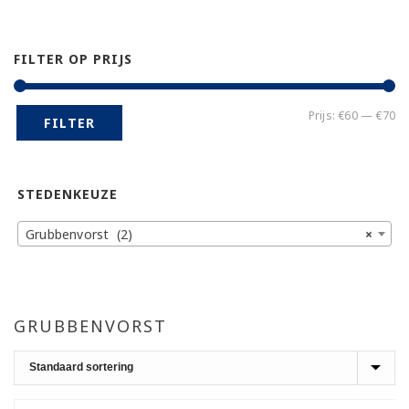
FILTER OP PRIJS
Mi
Ma
Prijs:
€60
—
€70
FILTER
pr
pr
STEDENKEUZE
Grubbenvorst (2)
×
GRUBBENVORST