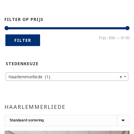
FILTER OP PRIJS
Mi
Ma
Prijs:
€90
—
€100
FILTER
pr
pr
STEDENKEUZE
Haarlemmerliede (1)
×
HAARLEMMERLIEDE