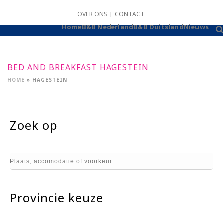
OVER ONS
CONTACT
B&B AANMELDEN
Home
B&B Nederland
B&B Duitsland
Nieuws
BED AND BREAKFAST HAGESTEIN
HOME
»
HAGESTEIN
Zoek op
Provincie keuze