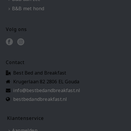
B&B met hond
Volg ons
Contact
Best Bed and Breakfast
Krugerlaan 82 2806 EL Gouda
info@bestbedandbreakfast.nl
bestbedandbreakfast.nl
Klantenservice
Aanmelden