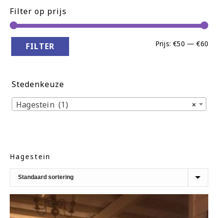
Filter op prijs
Min
Ma
Prijs:
€50
—
€60
FILTER
pri
pri
Stedenkeuze
Hagestein (1)
×
Hagestein