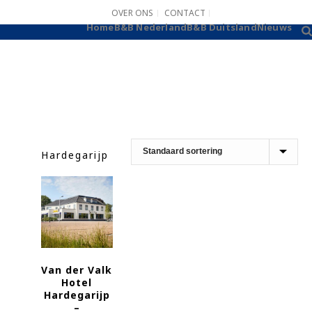
OVER ONS
CONTACT
B&B AANMELDEN
Home
B&B Nederland
B&B Duitsland
Nieuws
Hardegarijp
Van der Valk
Hotel
Hardegarijp
–