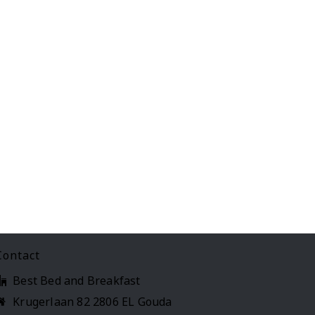
Contact
Best Bed and Breakfast
Krugerlaan 82 2806 EL Gouda