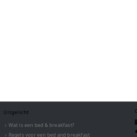
Uitgelicht
Wat is een bed & breakfast?
Regels voor een bed and breakfast