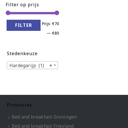
Filter op prijs
Min.
Max.
Prijs:
€70
FILTER
prijs
prijs
—
€80
Stedenkeuze
Hardegarijp (1)
×
Provincies
Bed and breakfast Groningen
Bed and breakfast Friesland