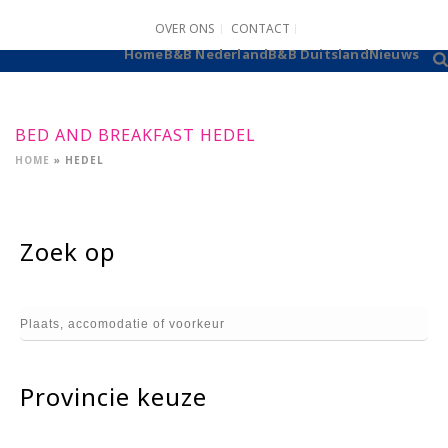
OVER ONS
CONTACT
B&B AANMELDEN
Home
B&B Nederland
B&B Duitsland
Nieuws
BED AND BREAKFAST HEDEL
HOME
»
HEDEL
Zoek op
Provincie keuze