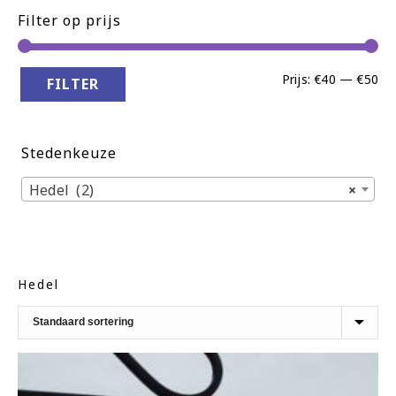
Filter op prijs
Min
Ma
Prijs:
€40
—
€50
FILTER
pri
pri
Stedenkeuze
Hedel (2)
×
Hedel