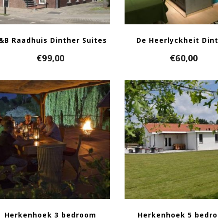
&B Raadhuis Dinther Suites
De Heerlyckheit Din
€
99,00
€
60,00
Herkenhoek 3 bedroom
Herkenhoek 5 bedr