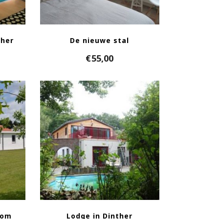
ther
De nieuwe stal
€
55,00
oom
Lodge in Dinther