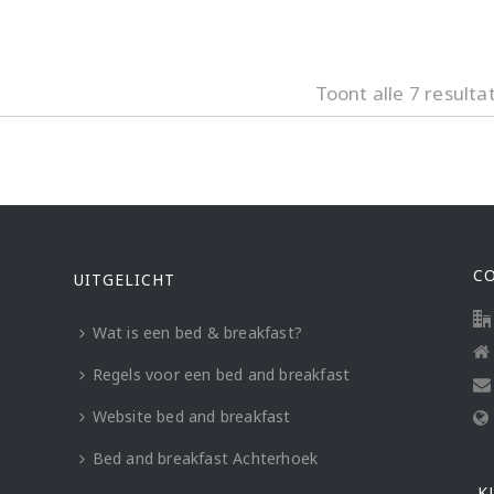
Toont alle 7 resulta
C
UITGELICHT
Wat is een bed & breakfast?
Regels voor een bed and breakfast
Website bed and breakfast
Bed and breakfast Achterhoek
K