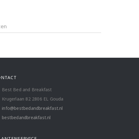
ten
ONTACT
Best Bed and Breakfast
Krugerlaan 82 2806 EL Gouda
info@bestbedandbreakfast.nl
bestbedandbreakfast.nl
LANTENSERVICE