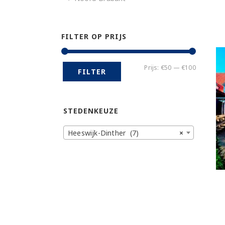
FILTER OP PRIJS
Min.
Max.
Prijs:
€50
—
€100
FILTER
prijs
prijs
STEDENKEUZE
Heeswijk-Dinther (7)
×