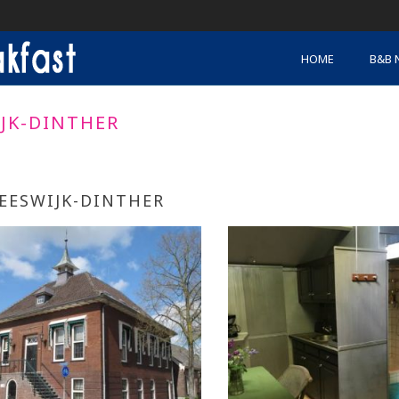
HOME
B&B 
JK-DINTHER
EESWIJK-DINTHER