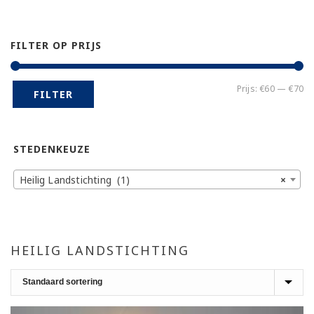
FILTER OP PRIJS
Mi
Ma
Prijs:
€60
—
€70
FILTER
pr
pr
STEDENKEUZE
Heilig Landstichting (1)
×
HEILIG LANDSTICHTING