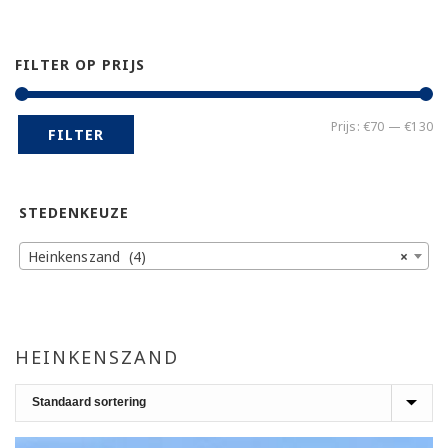
FILTER OP PRIJS
Mi
Ma
Prijs:
€70
—
€130
FILTER
pr
pr
STEDENKEUZE
Heinkenszand (4)
×
HEINKENSZAND