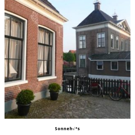
Sonneh√ªs