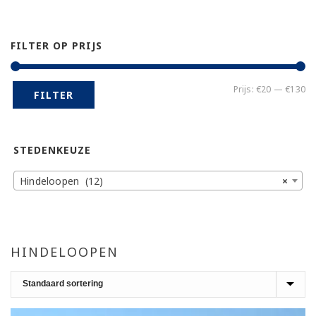
FILTER OP PRIJS
Mi
Ma
Prijs:
€20
—
€130
FILTER
pr
pr
STEDENKEUZE
Hindeloopen (12)
×
HINDELOOPEN