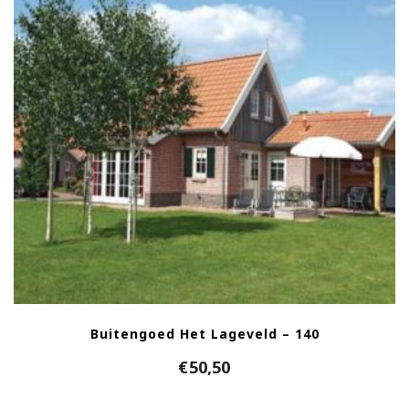
Buitengoed Het Lageveld – 140
€
50,50