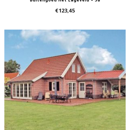
€
123,45