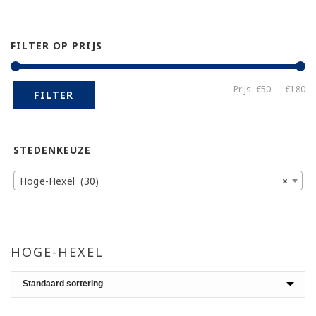
FILTER OP PRIJS
Mi
Ma
Prijs:
€50
—
€180
FILTER
pr
pr
STEDENKEUZE
Hoge-Hexel (30)
×
HOGE-HEXEL