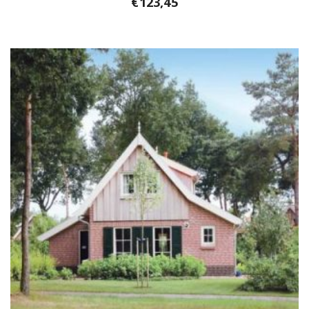
€
123,45