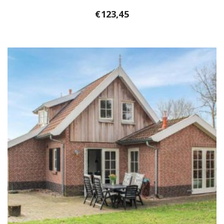
€
123,45