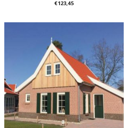
€
123,45