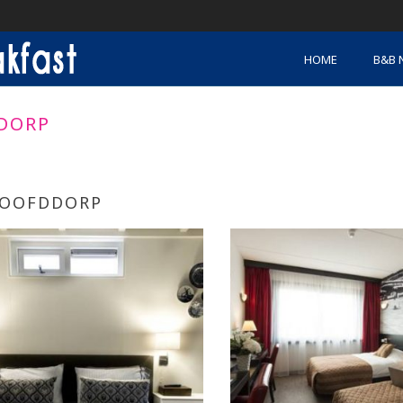
HOME
B&B 
DORP
OOFDDORP