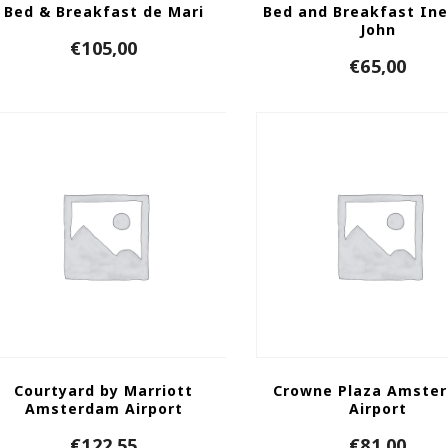
Bed & Breakfast de Mari
Bed and Breakfast In
John
€
105,00
€
65,00
Courtyard by Marriott
Crowne Plaza Amste
Amsterdam Airport
Airport
€
122,55
€
81,00