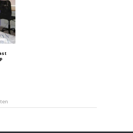
ast
rp
aten