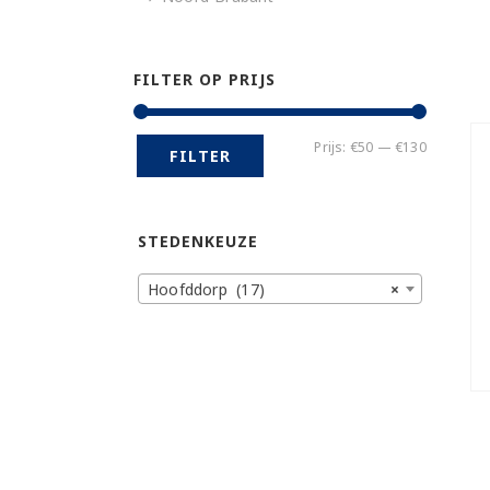
FILTER OP PRIJS
Min.
Max.
Prijs:
€50
—
€130
FILTER
prijs
prijs
STEDENKEUZE
Hoofddorp (17)
×