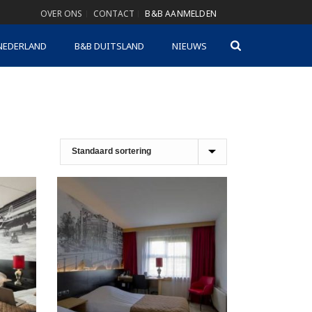
OVER ONS
CONTACT
B&B AANMELDEN
NEDERLAND
B&B DUITSLAND
NIEUWS