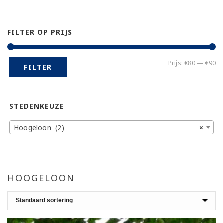
FILTER OP PRIJS
Mi
Ma
Prijs:
€80
—
€90
FILTER
pr
pr
STEDENKEUZE
Hoogeloon (2)
×
HOOGELOON