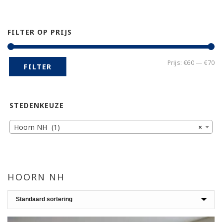
FILTER OP PRIJS
Mi
Ma
Prijs:
€60
—
€70
FILTER
pr
pr
STEDENKEUZE
Hoorn NH (1)
×
HOORN NH