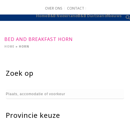
OVER ONS
CONTACT
B&B AANMELDEN
Home
B&B Nederland
B&B Duitsland
Nieuws
BED AND BREAKFAST HORN
HOME
»
HORN
Zoek op
Provincie keuze