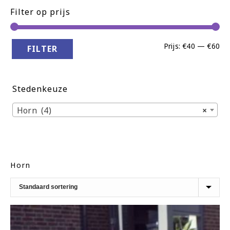
Filter op prijs
Min
Ma
Prijs:
€40
—
€60
FILTER
pri
pri
Stedenkeuze
Horn (4)
×
Horn