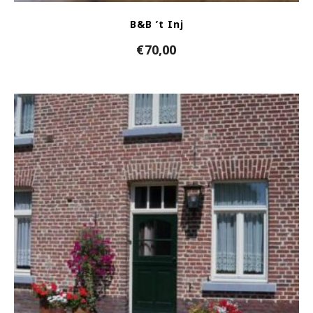
B&B ’t Inj
€
70,00