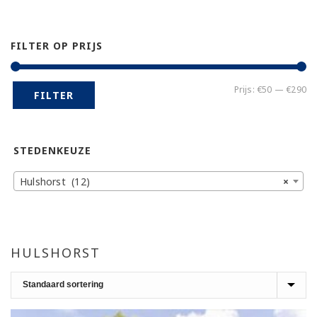
FILTER OP PRIJS
Mi
Ma
Prijs:
€50
—
€290
FILTER
pr
pr
STEDENKEUZE
Hulshorst (12)
×
HULSHORST