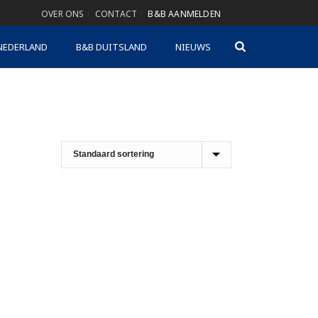
OVER ONS
CONTACT
B&B AANMELDEN
NEDERLAND
B&B DUITSLAND
NIEUWS