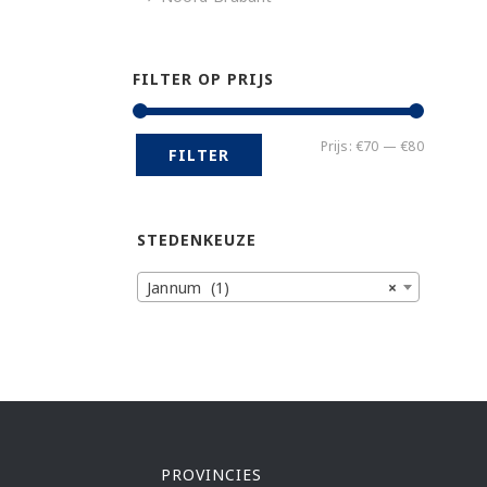
FILTER OP PRIJS
Min.
Max.
Prijs:
€70
—
€80
FILTER
prijs
prijs
STEDENKEUZE
Jannum (1)
×
PROVINCIES