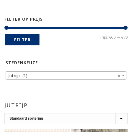
FILTER OP PRIJS
Mi
Ma
Prijs:
€60
—
€70
FILTER
pr
pr
STEDENKEUZE
Jutrijp (1)
×
JUTRIJP