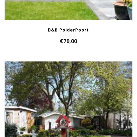
B&B PolderPoort
€
70,00