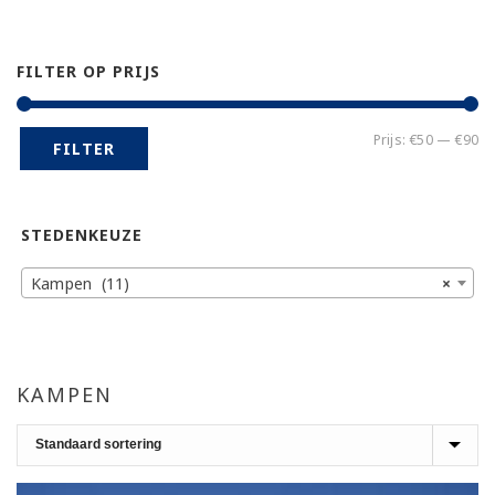
FILTER OP PRIJS
Mi
Ma
Prijs:
€50
—
€90
FILTER
pr
pr
STEDENKEUZE
Kampen (11)
×
KAMPEN