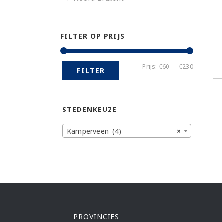
FILTER OP PRIJS
Min.
Max.
Prijs:
€60
—
€230
FILTER
prijs
prijs
STEDENKEUZE
Kamperveen (4)
×
PROVINCIES