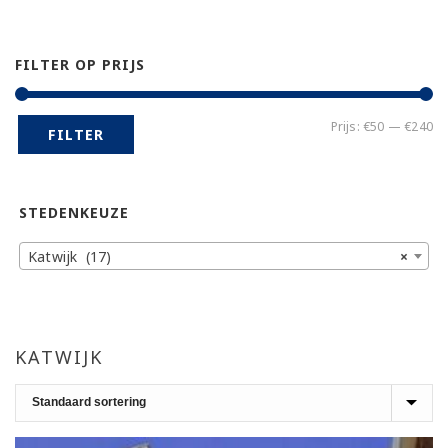
FILTER OP PRIJS
Mi
Ma
Prijs:
€50
—
€240
FILTER
pr
pr
STEDENKEUZE
Katwijk (17)
×
KATWIJK