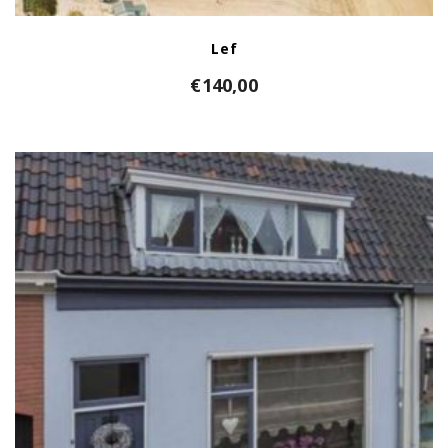
Lef
€
140,00