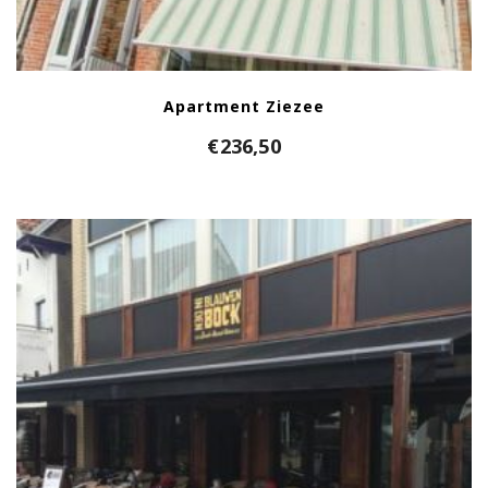
Apartment Ziezee
€
236,50