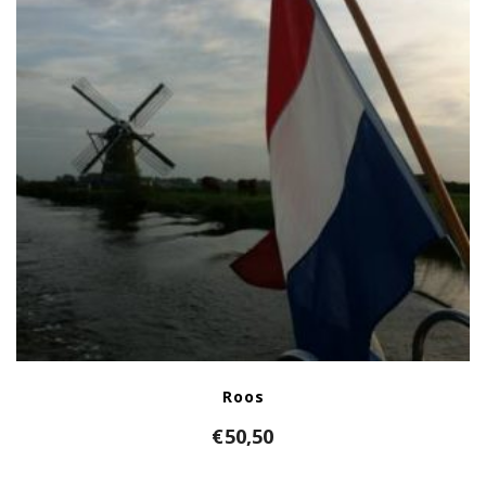
Roos
€
50,50