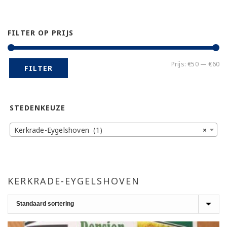
FILTER OP PRIJS
Mi
Ma
Prijs:
€50
—
€60
FILTER
pr
pr
STEDENKEUZE
Kerkrade-Eygelshoven (1)
×
KERKRADE-EYGELSHOVEN