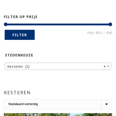
FILTER OP PRIJS
Mi
Ma
Prijs:
€50
—
€90
FILTER
pr
pr
STEDENKEUZE
Kesteren (2)
×
KESTEREN