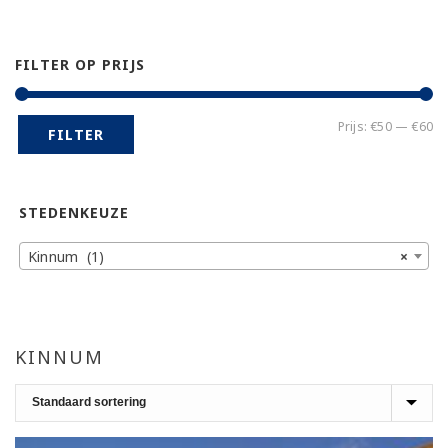
FILTER OP PRIJS
Mi
Ma
Prijs:
€50
—
€60
FILTER
pr
pr
STEDENKEUZE
Kinnum (1)
×
KINNUM