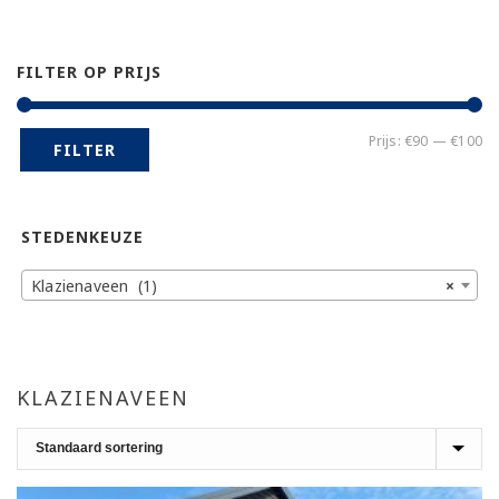
FILTER OP PRIJS
Mi
Ma
Prijs:
€90
—
€100
FILTER
pr
pr
STEDENKEUZE
Klazienaveen (1)
×
KLAZIENAVEEN