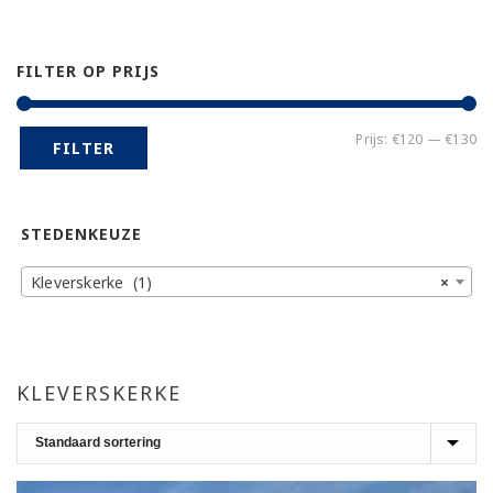
FILTER OP PRIJS
Mi
Ma
Prijs:
€120
—
€130
FILTER
pr
pr
STEDENKEUZE
Kleverskerke (1)
×
KLEVERSKERKE