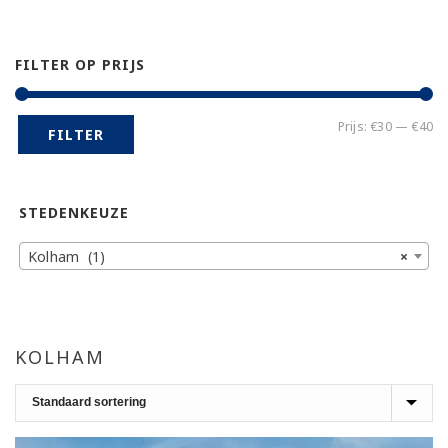
FILTER OP PRIJS
Mi
Ma
Prijs:
€30
—
€40
FILTER
pr
pr
STEDENKEUZE
Kolham (1)
×
KOLHAM