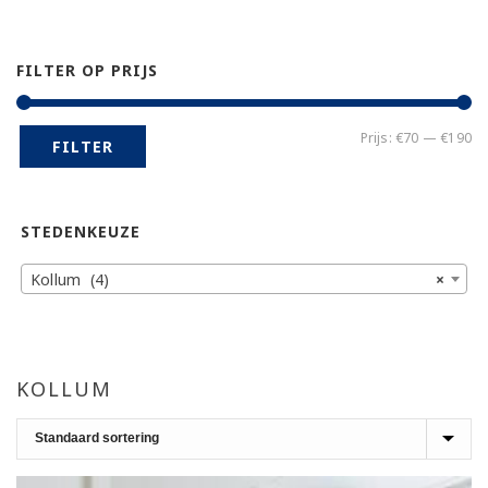
FILTER OP PRIJS
Mi
Ma
Prijs:
€70
—
€190
FILTER
pr
pr
STEDENKEUZE
Kollum (4)
×
KOLLUM