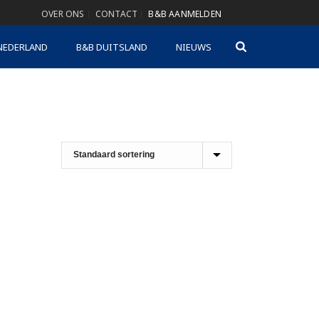
OVER ONS
CONTACT
B&B AANMELDEN
NEDERLAND
B&B DUITSLAND
NIEUWS