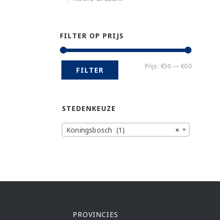
FILTER OP PRIJS
Min.
Max.
Prijs:
€50
—
€60
FILTER
prijs
prijs
STEDENKEUZE
Koningsbosch (1)
×
PROVINCIES