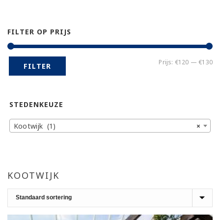
FILTER OP PRIJS
Mi
Ma
Prijs:
€120
—
€130
FILTER
pr
pr
STEDENKEUZE
Kootwijk (1)
×
KOOTWIJK