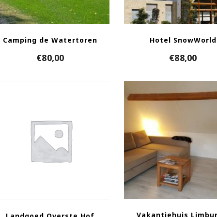
Camping de Watertoren
Hotel SnowWorld
€
80,00
€
88,00
Vakantiehuis Limbur
Landgoed Overste Hof