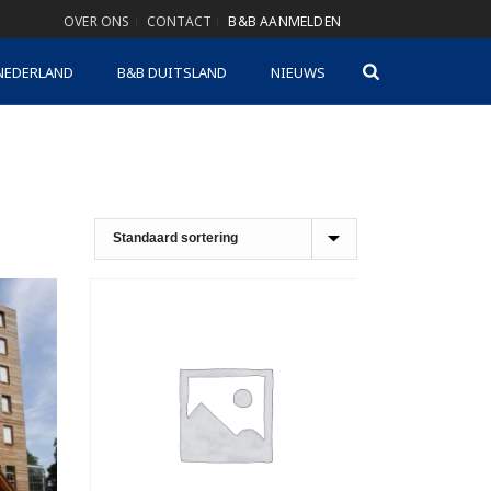
OVER ONS
CONTACT
B&B AANMELDEN
NEDERLAND
B&B DUITSLAND
NIEUWS