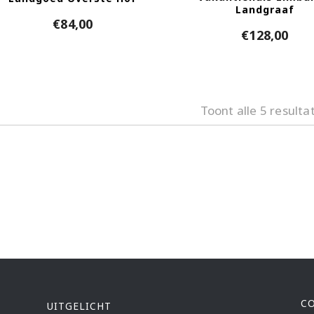
Landgraaf
€
84,00
€
128,00
Toont alle 5 resulta
C
UITGELICHT