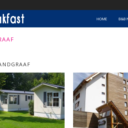
HOME
B&B 
RAAF
ANDGRAAF