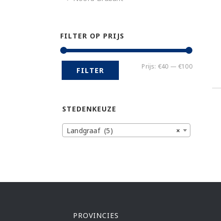
FILTER OP PRIJS
Min.
Max.
Prijs:
€40
—
€100
FILTER
prijs
prijs
STEDENKEUZE
Landgraaf (5)
×
PROVINCIES