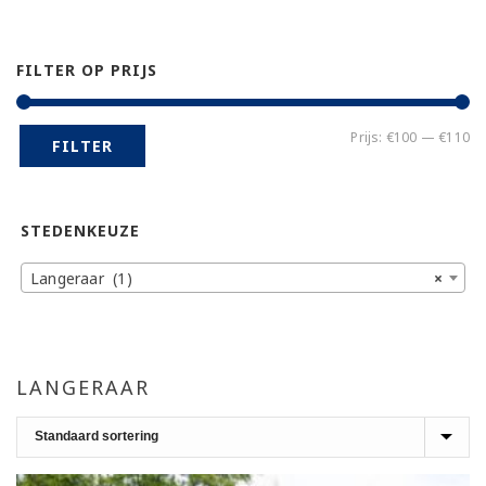
FILTER OP PRIJS
Mi
Ma
Prijs:
€100
—
€110
FILTER
pr
pr
STEDENKEUZE
Langeraar (1)
×
LANGERAAR