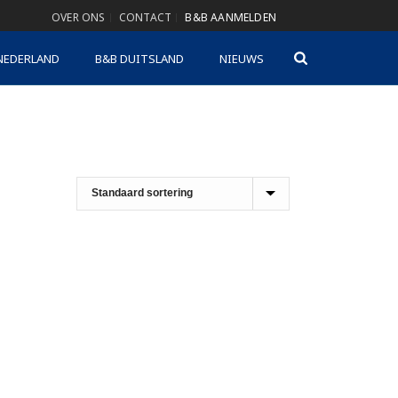
OVER ONS
CONTACT
B&B AANMELDEN
NEDERLAND
B&B DUITSLAND
NIEUWS