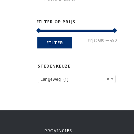
FILTER OP PRIJS
Min.
Max.
Prijs:
€80
—
€90
FILTER
prijs
prijs
STEDENKEUZE
Langeweg (1)
×
PROVINCIES