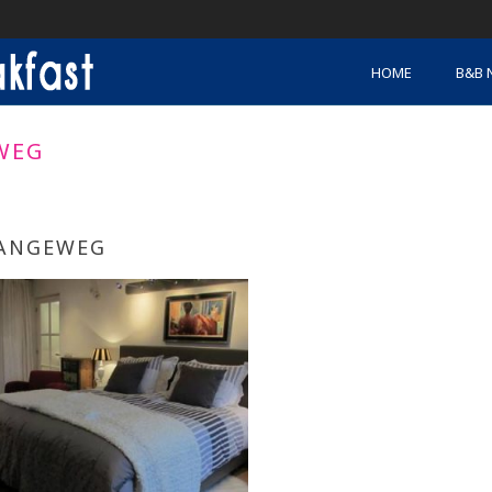
HOME
B&B 
WEG
ANGEWEG