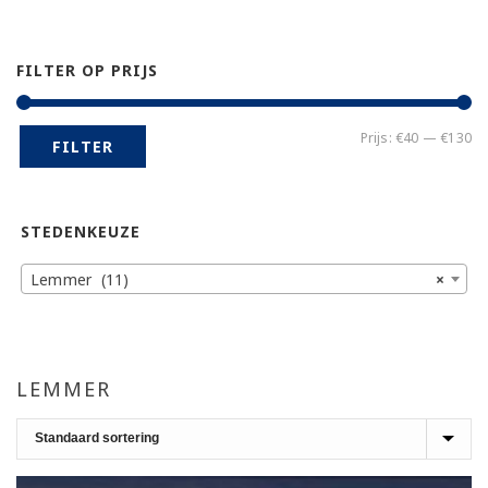
FILTER OP PRIJS
Mi
Ma
Prijs:
€40
—
€130
FILTER
pr
pr
STEDENKEUZE
Lemmer (11)
×
LEMMER