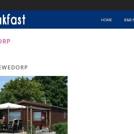
HOME
B&B 
ORP
EWEDORP