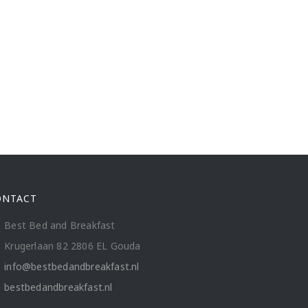
ONTACT
Best Bed and Breakfast
Krugerlaan 82 2806 EL Gouda
info@bestbedandbreakfast.nl
bestbedandbreakfast.nl