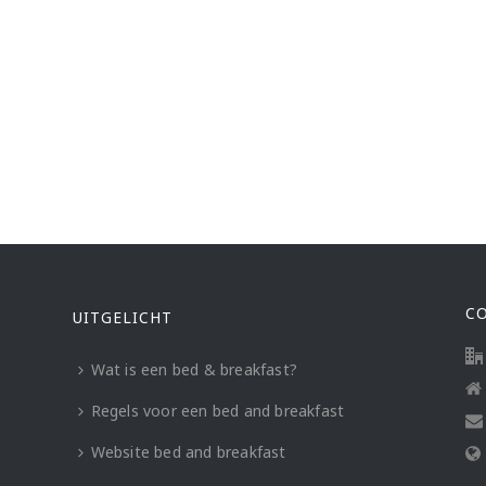
C
UITGELICHT
Wat is een bed & breakfast?
Regels voor een bed and breakfast
Website bed and breakfast