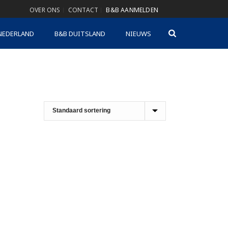
OVER ONS
CONTACT
B&B AANMELDEN
NEDERLAND
B&B DUITSLAND
NIEUWS