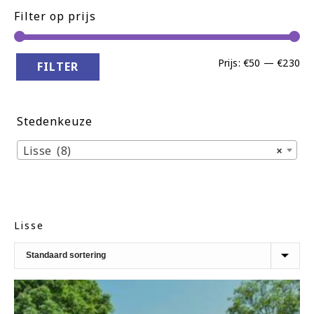
Filter op prijs
Min
Ma
Prijs:
€50
—
€230
FILTER
pri
pri
Stedenkeuze
Lisse (8)
×
Lisse