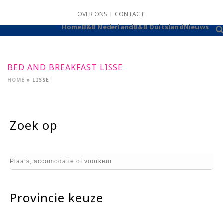
OVER ONS
CONTACT
B&B AANMELDEN
Home
B&B Nederland
B&B Duitsland
Nieuws
BED AND BREAKFAST LISSE
HOME
»
LISSE
Zoek op
Provincie keuze