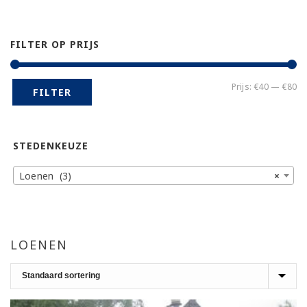
FILTER OP PRIJS
Mi
Ma
Prijs:
€40
—
€80
FILTER
pr
pr
STEDENKEUZE
Loenen (3)
×
LOENEN