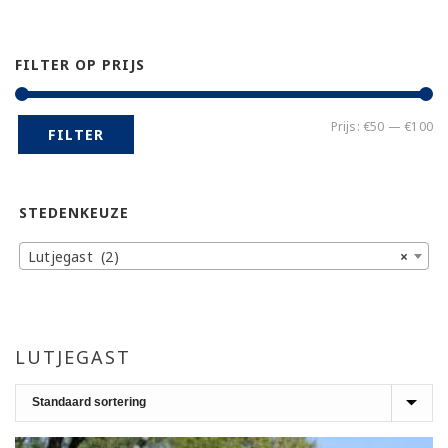
FILTER OP PRIJS
Mi
Ma
Prijs:
€50
—
€100
FILTER
pr
pr
STEDENKEUZE
Lutjegast (2)
×
LUTJEGAST