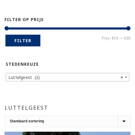
FILTER OP PRIJS
Mi
Ma
Prijs:
€50
—
€60
FILTER
pr
pr
STEDENKEUZE
Luttelgeest (2)
×
LUTTELGEEST