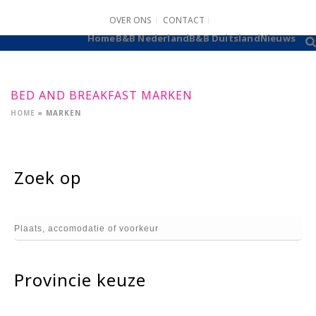
OVER ONS
CONTACT
B&B AANMELDEN
Home
B&B Nederland
B&B Duitsland
Nieuws
BED AND BREAKFAST MARKEN
HOME
»
MARKEN
Zoek op
Provincie keuze