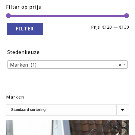
Filter op prijs
Min
Ma
Prijs:
€120
—
€130
FILTER
pri
pri
Stedenkeuze
Marken (1)
×
Marken