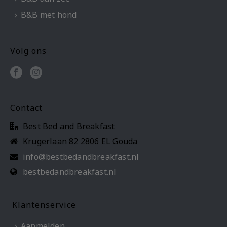
B&B met hond
Volg ons
Contact
Best Bed and Breakfast
Krugerlaan 82 2806 EL Gouda
info@bestbedandbreakfast.nl
bestbedandbreakfast.nl
Klantenservice
Aanmelden