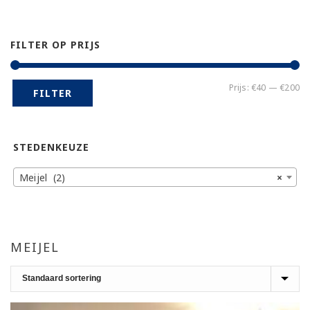
FILTER OP PRIJS
Mi
Ma
Prijs:
€40
—
€200
FILTER
pr
pr
STEDENKEUZE
Meijel (2)
×
MEIJEL