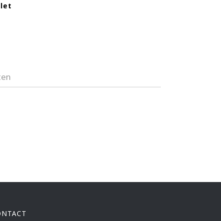
let
ten
ONTACT