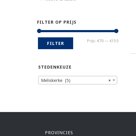
FILTER OP PRIJS
Min.
Max.
Prijs:
€70
—
€150
FILTER
prijs
prijs
STEDENKEUZE
Meliskerke (5)
×
PROVINCIES