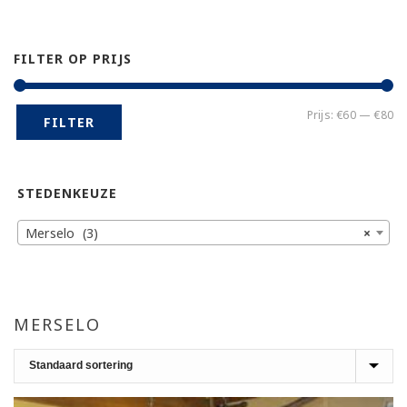
FILTER OP PRIJS
Mi
Ma
Prijs:
€60
—
€80
FILTER
pr
pr
STEDENKEUZE
Merselo (3)
×
MERSELO