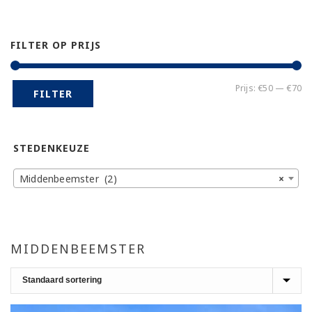
FILTER OP PRIJS
Mi
Ma
Prijs:
€50
—
€70
FILTER
pr
pr
STEDENKEUZE
Middenbeemster (2)
×
MIDDENBEEMSTER