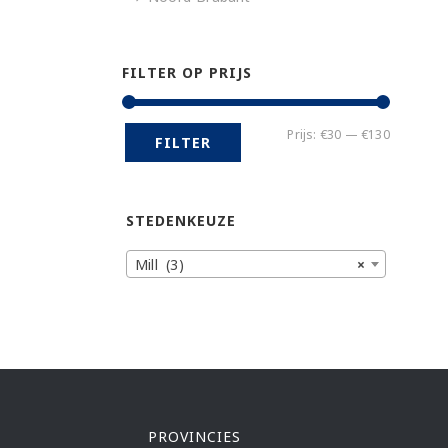
FILTER OP PRIJS
Min.
Max.
Prijs:
€30
—
€130
FILTER
prijs
prijs
STEDENKEUZE
Mill (3)
×
PROVINCIES