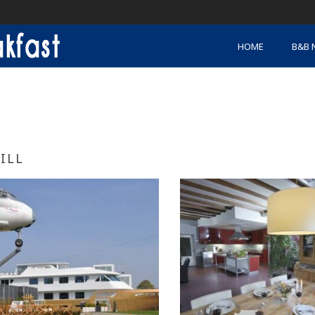
HOME
B&B 
ILL