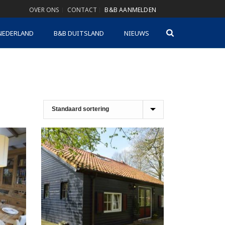
OVER ONS
CONTACT
B&B AANMELDEN
NEDERLAND
B&B DUITSLAND
NIEUWS