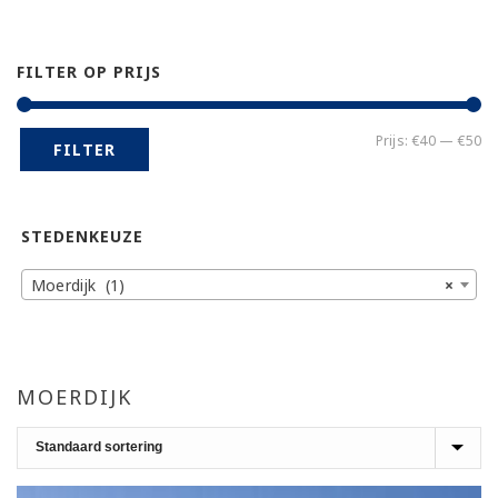
FILTER OP PRIJS
Mi
Ma
Prijs:
€40
—
€50
FILTER
pr
pr
STEDENKEUZE
Moerdijk (1)
×
MOERDIJK